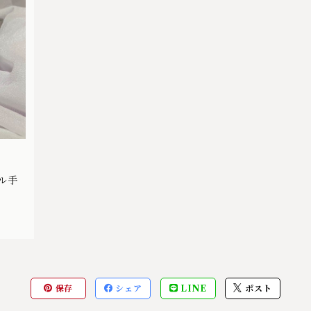
ル手
保存
シェア
LINE
ポスト